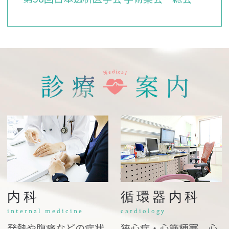
内科
循環器内科
internal medicine
cardiology
発熱や腹痛などの症状
狭心症・心筋梗塞、心